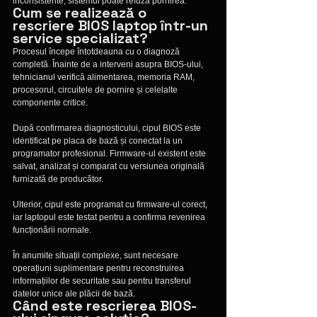
inconsistente, sistemul poate refuza pornirea.
Cum se realizează o 
rescriere BIOS laptop într-un 
service specializat?
Procesul începe întotdeauna cu o diagnoză 
completă. Înainte de a interveni asupra BIOS-ului, 
tehnicianul verifică alimentarea, memoria RAM, 
procesorul, circuitele de pornire și celelalte 
componente critice.
După confirmarea diagnosticului, cipul BIOS este 
identificat pe placa de bază și conectat la un 
programator profesional. Firmware-ul existent este 
salvat, analizat și comparat cu versiunea originală 
furnizată de producător.
Ulterior, cipul este programat cu firmware-ul corect, 
iar laptopul este testat pentru a confirma revenirea 
funcționării normale.
În anumite situații complexe, sunt necesare 
operațiuni suplimentare pentru reconstruirea 
informațiilor de securitate sau pentru transferul 
datelor unice ale plăcii de bază.
Când este rescrierea BIOS-