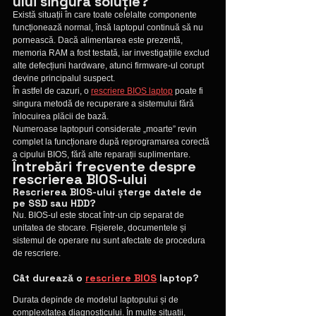
ului singura soluție?
Există situații în care toate celelalte componente 
funcționează normal, însă laptopul continuă să nu 
pornească. Dacă alimentarea este prezentă, 
memoria RAM a fost testată, iar investigațiile exclud 
alte defecțiuni hardware, atunci firmware-ul corupt 
devine principalul suspect.
În astfel de cazuri, o 
rescriere BIOS laptop
 poate fi 
singura metodă de recuperare a sistemului fără 
înlocuirea plăcii de bază.
Numeroase laptopuri considerate „moarte” revin 
complet la funcționare după reprogramarea corectă 
a cipului BIOS, fără alte reparații suplimentare.
Întrebări frecvente despre 
rescrierea BIOS-ului
Rescrierea BIOS-ului șterge datele de 
pe SSD sau HDD?
Nu. BIOS-ul este stocat într-un cip separat de 
unitatea de stocare. Fișierele, documentele și 
sistemul de operare nu sunt afectate de procedura 
de rescriere.
Cât durează o 
rescriere BIOS
 laptop?
Durata depinde de modelul laptopului și de 
complexitatea diagnosticului. În multe situații, 