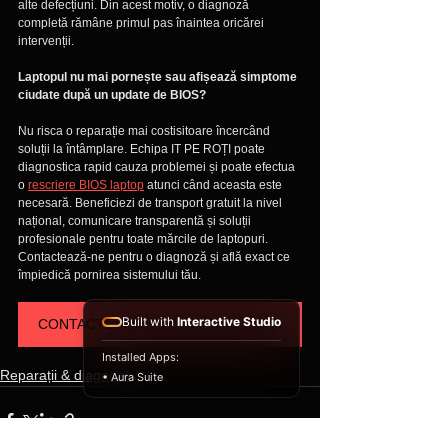
alte defecțiuni. Din acest motiv, o diagnoză 
completă rămâne primul pas înaintea oricărei 
intervenții.
Laptopul nu mai pornește sau afișează simptome 
ciudate după un update de BIOS?
Nu risca o reparație mai costisitoare încercând 
soluții la întâmplare. Echipa IT PE ROȚI poate 
diagnostica rapid cauza problemei și poate efectua 
o 
rescriere BIOS laptop
 atunci când aceasta este 
necesară. Beneficiezi de transport gratuit la nivel 
național, comunicare transparentă și soluții 
profesionale pentru toate mărcile de laptopuri. 
Contactează-ne pentru o diagnoză și află exact ce 
împiedică pornirea sistemului tău.
Built with
Interactive Studio
CONTACTEAZĂ SERVICE IT PE ROȚI
Installed Apps:
Reparații & diagnoză
• Aura Suite