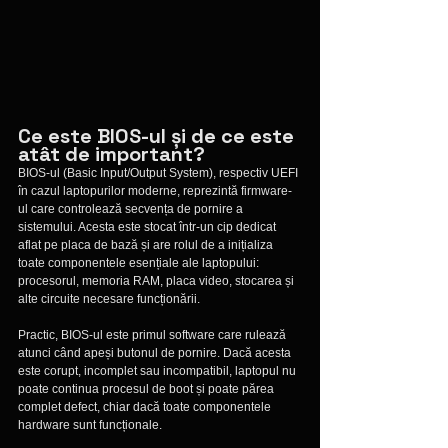
Ce este BIOS-ul și de ce este 
atât de important?
BIOS-ul (Basic Input/Output System), respectiv UEFI 
în cazul laptopurilor moderne, reprezintă firmware-
ul care controlează secvența de pornire a 
sistemului. Acesta este stocat într-un cip dedicat 
aflat pe placa de bază și are rolul de a inițializa 
toate componentele esențiale ale laptopului: 
procesorul, memoria RAM, placa video, stocarea și 
alte circuite necesare funcționării.
Practic, BIOS-ul este primul software care rulează 
atunci când apeși butonul de pornire. Dacă acesta 
este corupt, incomplet sau incompatibil, laptopul nu 
poate continua procesul de boot și poate părea 
complet defect, chiar dacă toate componentele 
hardware sunt funcționale.