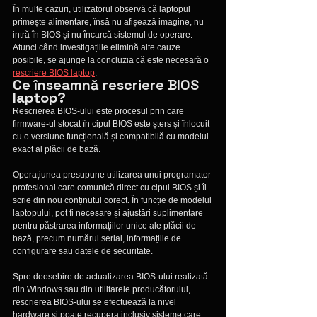
În multe cazuri, utilizatorul observă că laptopul 
primește alimentare, însă nu afișează imagine, nu 
intră în BIOS și nu încarcă sistemul de operare. 
Atunci când investigațiile elimină alte cauze 
posibile, se ajunge la concluzia că este necesară o 
rescriere BIOS laptop
.
Ce înseamnă rescriere BIOS 
laptop?
Rescrierea BIOS-ului este procesul prin care 
firmware-ul stocat în cipul BIOS este șters și înlocuit 
cu o versiune funcțională și compatibilă cu modelul 
exact al plăcii de bază.
Operațiunea presupune utilizarea unui programator 
profesional care comunică direct cu cipul BIOS și îi 
scrie din nou conținutul corect. În funcție de modelul 
laptopului, pot fi necesare și ajustări suplimentare 
pentru păstrarea informațiilor unice ale plăcii de 
bază, precum numărul serial, informațiile de 
configurare sau datele de securitate.
Spre deosebire de actualizarea BIOS-ului realizată 
din Windows sau din utilitarele producătorului, 
rescrierea BIOS-ului se efectuează la nivel 
hardware și poate recupera inclusiv sisteme care 