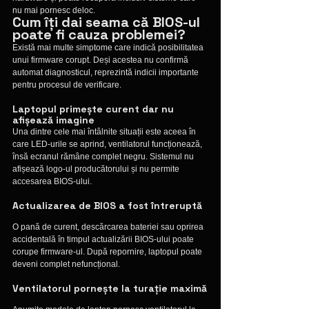
nu mai pornesc deloc.
Cum îți dai seama că BIOS-ul 
poate fi cauza problemei?
Există mai multe simptome care indică posibilitatea 
unui firmware corupt. Deși acestea nu confirmă 
automat diagnosticul, reprezintă indicii importante 
pentru procesul de verificare.
Laptopul primește curent dar nu 
afișează imagine
Una dintre cele mai întâlnite situații este aceea în 
care LED-urile se aprind, ventilatorul funcționează, 
însă ecranul rămâne complet negru. Sistemul nu 
afișează logo-ul producătorului și nu permite 
accesarea BIOS-ului.
Actualizarea de BIOS a fost întreruptă
O pană de curent, descărcarea bateriei sau oprirea 
accidentală în timpul actualizării BIOS-ului poate 
corupe firmware-ul. După repornire, laptopul poate 
deveni complet nefuncțional.
Ventilatorul pornește la turație maximă