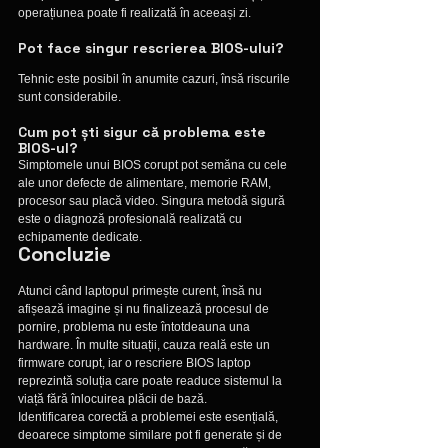
operațiunea poate fi realizată în aceeași zi.
Pot face singur rescrierea BIOS-ului?
Tehnic este posibil în anumite cazuri, însă riscurile 
sunt considerabile. 
Cum pot ști sigur că problema este 
BIOS-ul?
Simptomele unui BIOS corupt pot semăna cu cele 
ale unor defecte de alimentare, memorie RAM, 
procesor sau placă video. Singura metodă sigură 
este o diagnoză profesională realizată cu 
echipamente dedicate.
Concluzie
Atunci când laptopul primește curent, însă nu 
afișează imagine și nu finalizează procesul de 
pornire, problema nu este întotdeauna una 
hardware. În multe situații, cauza reală este un 
firmware corupt, iar o rescriere BIOS laptop 
reprezintă soluția care poate readuce sistemul la 
viață fără înlocuirea plăcii de bază.
Identificarea corectă a problemei este esențială, 
deoarece simptome similare pot fi generate și de 