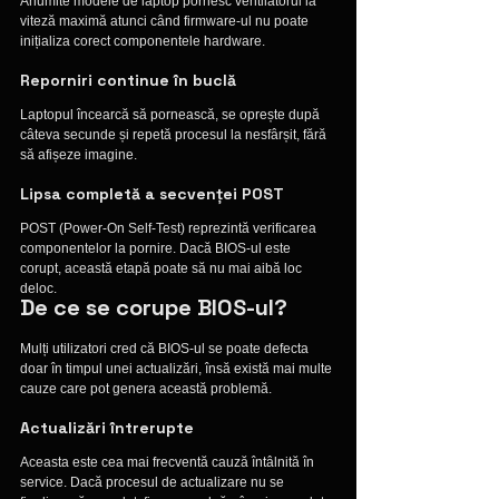
Anumite modele de laptop pornesc ventilatorul la 
viteză maximă atunci când firmware-ul nu poate 
inițializa corect componentele hardware.
Reporniri continue în buclă
Laptopul încearcă să pornească, se oprește după 
câteva secunde și repetă procesul la nesfârșit, fără 
să afișeze imagine.
Lipsa completă a secvenței POST
POST (Power-On Self-Test) reprezintă verificarea 
componentelor la pornire. Dacă BIOS-ul este 
corupt, această etapă poate să nu mai aibă loc 
deloc.
De ce se corupe BIOS-ul?
Mulți utilizatori cred că BIOS-ul se poate defecta 
doar în timpul unei actualizări, însă există mai multe 
cauze care pot genera această problemă.
Actualizări întrerupte
Aceasta este cea mai frecventă cauză întâlnită în 
service. Dacă procesul de actualizare nu se 