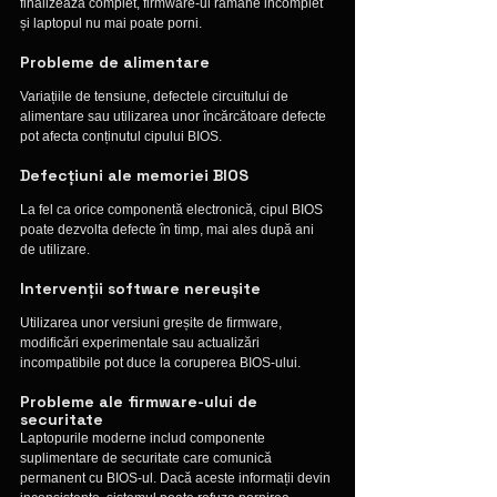
finalizează complet, firmware-ul rămâne incomplet 
și laptopul nu mai poate porni.
Probleme de alimentare
Variațiile de tensiune, defectele circuitului de 
alimentare sau utilizarea unor încărcătoare defecte 
pot afecta conținutul cipului BIOS.
Defecțiuni ale memoriei BIOS
La fel ca orice componentă electronică, cipul BIOS 
poate dezvolta defecte în timp, mai ales după ani 
de utilizare.
Intervenții software nereușite
Utilizarea unor versiuni greșite de firmware, 
modificări experimentale sau actualizări 
incompatibile pot duce la coruperea BIOS-ului.
Probleme ale firmware-ului de 
securitate
Laptopurile moderne includ componente 
suplimentare de securitate care comunică 
permanent cu BIOS-ul. Dacă aceste informații devin 