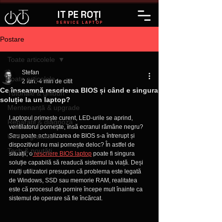
IT PE ROȚI
SERVICE LAPTOP
Postare
Toate articolele
Stefan
Toate articolele
2 iun.
4 min de citit
Ce înseamnă rescrierea BIOS și când e singura
Tutoriale & ghiduri
soluție la un laptop?
Mentenanță & upgrade
Laptopul primește curent, LED-urile se aprind, 
Reparații & diagnoză
ventilatorul pornește, însă ecranul rămâne negru? 
Unelte gratuite
Sau poate actualizarea de BIOS s-a întrerupt și 
dispozitivul nu mai pornește deloc? În astfel de 
Tech & noutăți
situații, o
 rescriere BIOS laptop
 poate fi singura 
soluție capabilă să readucă sistemul la viață. Deși 
mulți utilizatori presupun că problema este legată 
de Windows, SSD sau memorie RAM, realitatea 
este că procesul de pornire începe mult înainte ca 
sistemul de operare să fie încărcat.