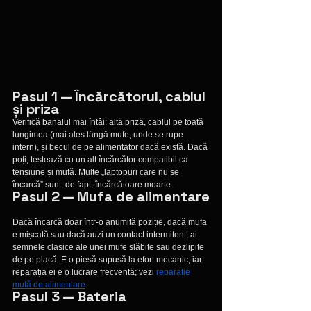
Pasul 1 — Încărcătorul, cablul 
și priza
Verifică banalul mai întâi: altă priză, cablul pe toată 
lungimea (mai ales lângă mufe, unde se rupe 
intern), și becul de pe alimentator dacă există. Dacă 
poți, testează cu un alt încărcător compatibil ca 
tensiune și mufă. Multe „laptopuri care nu se 
încarcă” sunt, de fapt, încărcătoare moarte.
Pasul 2 — Mufa de alimentare
Dacă încarcă doar într-o anumită poziție, dacă mufa 
e mișcată sau dacă auzi un contact intermitent, ai 
semnele clasice ale unei mufe slăbite sau dezlipite 
de pe placă. E o piesă supusă la efort mecanic, iar 
reparația ei e o lucrare frecventă; vezi 
reparație 
mufă de alimentare
.
Pasul 3 — Bateria