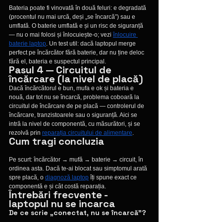
Bateria poate fi vinovată în două feluri: e degradată 
(procentul nu mai urcă, deși „se încarcă”) sau e 
umflată. O baterie umflată e și un risc de siguranță 
— nu o mai folosi și înlocuiește-o; vezi 
înlocuire 
baterie laptop
. Un test util: dacă laptopul merge 
perfect pe încărcător fără baterie, dar nu ține deloc 
fără el, bateria e suspectul principal.
Pasul 4 — Circuitul de 
încărcare (la nivel de placă)
Dacă încărcătorul e bun, mufa e ok și bateria e 
nouă, dar tot nu se încarcă, problema coboară la 
circuitul de încărcare de pe placă — controlerul de 
încărcare, tranzistoarele sau o siguranță. Aici se 
intră la nivel de componentă, cu măsurători, și se 
rezolvă prin 
reparația circuitului de alimentare
.
Cum tragi concluzia
Pe scurt: încărcător → mufă → baterie → circuit, în 
ordinea asta. Dacă te-ai blocat sau simptomul arată 
spre placă, o 
diagnoză laptop
 îți spune exact ce 
componentă e și cât costă reparația.
Întrebări frecvente - 
laptopul nu se incarca
De ce scrie „conectat, nu se încarcă”?