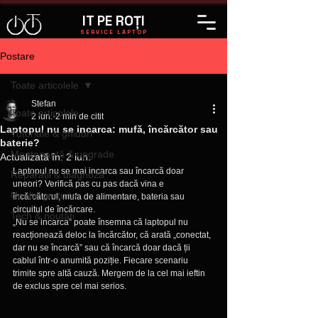
IT PE ROȚI
SERVICE LAPTOP
Postare
Toate articolele
Stefan
Toate articolele
2 iun.
2 min de citit
Laptopul nu se incarca: mufă, încărcător sau
Tutoriale & ghiduri
baterie?
Mentenanță & upgrade
Actualizată în:
2 iun.
Laptopul nu se mai incarca sau încarcă doar 
Reparații & diagnoză
uneori? Verifică pas cu pas dacă vina e 
Unelte gratuite
încărcătorul, mufa de alimentare, bateria sau 
circuitul de încărcare.
Tech & noutăți
„Nu se incarca” poate însemna că laptopul nu 
reacționează deloc la încărcător, că arată „conectat, 
dar nu se încarcă” sau că încarcă doar dacă ții 
cablul într-o anumită poziție. Fiecare scenariu 
trimite spre altă cauză. Mergem de la cel mai ieftin 
de exclus spre cel mai serios.