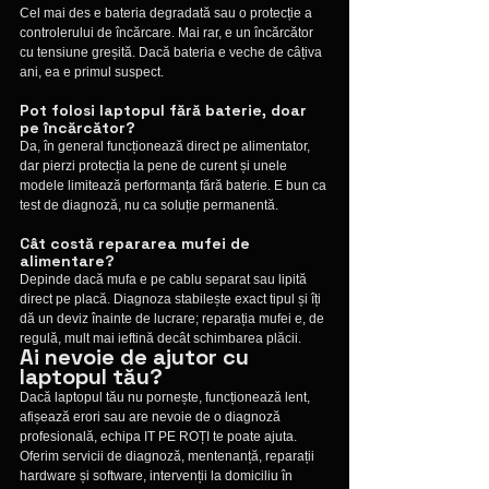
Cel mai des e bateria degradată sau o protecție a 
controlerului de încărcare. Mai rar, e un încărcător 
cu tensiune greșită. Dacă bateria e veche de câțiva 
ani, ea e primul suspect.
Pot folosi laptopul fără baterie, doar 
pe încărcător?
Da, în general funcționează direct pe alimentator, 
dar pierzi protecția la pene de curent și unele 
modele limitează performanța fără baterie. E bun ca 
test de diagnoză, nu ca soluție permanentă.
Cât costă repararea mufei de 
alimentare?
Depinde dacă mufa e pe cablu separat sau lipită 
direct pe placă. Diagnoza stabilește exact tipul și îți 
dă un deviz înainte de lucrare; reparația mufei e, de 
regulă, mult mai ieftină decât schimbarea plăcii.
Ai nevoie de ajutor cu 
laptopul tău?
Dacă laptopul tău nu pornește, funcționează lent, 
afișează erori sau are nevoie de o diagnoză 
profesională, echipa IT PE ROȚI te poate ajuta. 
Oferim servicii de diagnoză, mentenanță, reparații 
hardware și software, intervenții la domiciliu în 