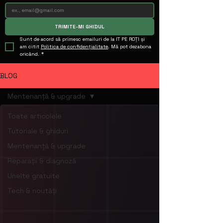
TRIMITE-MI GHIDUL
Sunt de acord să primesc emailuri de la IT PE ROȚI și 
am citit 
Politica de confidențialitate
. Mă pot dezabona 
oricând.
*
BLOG
Mentenanță & upgrade
Toate articolele
Tutoriale & ghiduri
Mentenanță & upgrade
Reparații & diagnoză
Unelte gratuite
Tech & noutăți