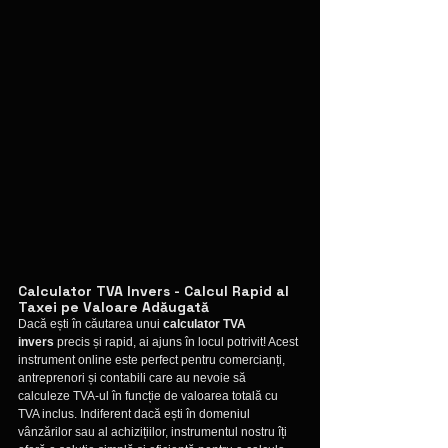
Calculator TVA Invers - Calcul Rapid al 
Taxei pe Valoare Adăugată
Dacă ești în căutarea unui 
calculator TVA 
invers
 precis și rapid, ai ajuns în locul potrivit! Acest 
instrument online este perfect pentru comercianți, 
antreprenori și contabili care au nevoie să 
calculeze TVA-ul în funcție de valoarea totală cu 
TVA inclus. Indiferent dacă ești în domeniul 
vânzărilor sau al achizițiilor, instrumentul nostru îți 