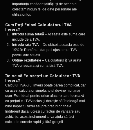
importanța confidențialității și de aceea nu 
colectăm niciun fel de date personale ale 
utilizatorilor.
Cum Poți Folosi Calculatorul TVA 
Invers?
Introdu suma totală
 – Aceasta este suma care 
include deja TVA.
Introdu rata TVA
 – De obicei, aceasta este de 
19% în România, dar poți ajusta rata TVA 
pentru alte situații.
Obține rezultatele
 – Calculatorul îți va arăta 
TVA-ul separat și suma fără TVA.
De ce să Folosești un Calculator TVA 
Invers?
Calculul TVA-ului invers poate părea complicat, dar 
cu acest calculator simplu, totul devine mult mai 
ușor. Este ideal pentru orice afacere care lucrează 
cu prețuri cu TVA inclus și dorește să înțeleagă mai 
bine impactul taxei asupra prețurilor finale. 
Indiferent dacă lucrezi cu facturi de vânzare sau 
achiziție, acest instrument te va ajuta să faci 
calculele corecte rapid și fără greșeli.