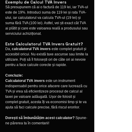
Exemplu de Calcul TVA Invers
Să presupunem că ai o factură de 119 lei, iar TVA-ul 
este de 19%. Introduci suma de 119 lei și rata TVA-
ului, iar calculatorul va calcula TVA-ul (19 lei) și 
suma fără TVA (100 lei). Astfel, vei ști exact cât TVA 
ai plătit și care este valoarea reală a produsului sau 
serviciului achiziționat.
Este Calculatorul TVA Invers Gratuit?
Da, 
calculatorul TVA invers
 este complet gratuit și 
accesibil oricui. Nu există taxe ascunse sau limite la 
utilizare. Poți să îl folosești ori de câte ori ai nevoie 
pentru a face calcule corecte și rapide.
Concluzie:
Calculatorul TVA invers
 este un instrument 
indispensabil pentru orice afacere care lucrează cu 
TVA și vrea să eficientizeze procesul de calcul al 
taxei pe valoare adăugată. Ușor de folosit și 
complet gratuit, acesta îți va economisi timp și te va 
ajuta să faci calcule precise, fără riscul erorilor.
Dorești să îmbunătățim acest calculator?
 Spune-
ne părerea ta în comentarii!