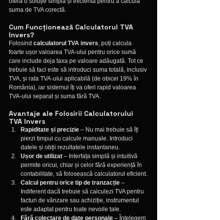
oferă o soluție simplă și eficientă pentru a calcula 
suma de TVA corectă.
Cum Funcționează Calculatorul TVA 
Invers?
Folosind 
calculatorul TVA invers
, poți calcula 
foarte ușor valoarea TVA-ului pentru orice sumă 
care include deja taxa pe valoare adăugată. Tot ce 
trebuie să faci este să introduci suma totală, inclusiv 
TVA, și rata TVA-ului aplicabilă (de obicei 19% în 
România), iar sistemul îți va oferi rapid valoarea 
TVA-ului separat și suma fără TVA.
Avantaje ale Folosirii Calculatorului 
TVA Invers
Rapiditate și precizie
 – Nu mai trebuie să îți 
pierzi timpul cu calcule manuale. Introduci 
datele și obții rezultatele instantaneu.
Ușor de utilizat
 – Interfața simplă și intuitivă 
permite oricui, chiar și celor fără experiență în 
contabilitate, să folosească calculatorul eficient.
Calcul pentru orice tip de tranzacție
 – 
Indiferent dacă trebuie să calculezi TVA pentru 
facturi de vânzare sau achiziție, instrumentul 
este adaptat pentru toate nevoile tale.
Fără colectare de date personale
 – Înțelegem 