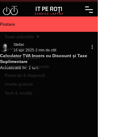
IT PE ROȚI
SERVICE LAPTOP
Postare
Toate articolele
Stefan
Toate articolele
16 apr. 2025
2 min de citit
Calculator TVA Invers cu Discount și Taxe
Tutoriale & ghiduri
Suplimentare
Mentenanță & upgrade
Actualizată în:
1 iun.
Reparații & diagnoză
Unelte gratuite
Tech & noutăți